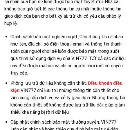
cá nhân của bạn sẽ luôn được bảo mật tuyệt đối. Nhà cái
không bao giờ tiết lộ các thông tin cá nhân hoặc thông tin
giao dịch của bạn cho bất kỳ ai, trừ khi có yêu cầu pháp lý
hợp lệ.
Chính sách bảo mật nghiêm ngặt: Các thông tin cá nhân
như tên, địa chỉ, số điện thoại, email và thông tin thanh
toán của người chơi sẽ luôn được bảo mật trong suốt
quá trình sử dụng dịch vụ của VIN777. Tất cả các dữ liệu
này đều được mã hóa và chỉ có người chơi mới có quyền
truy cập.
Không lưu trữ dữ liệu không cần thiết:
Điều khoản điều
kiện
VIN777 chỉ lưu trữ những thông tin cần thiết cho
việc cung cấp dịch vụ và xử lý giao dịch. Những thông tin
không cần thiết sẽ không được lưu trữ lâu dài, giúp giảm
thiểu khả năng bị rò rỉ dữ liệu.
Cập nhật chính sách bảo mật thường xuyên: VIN777
luôn cập nhật và hoàn thiện quy định bảo mật để đáp