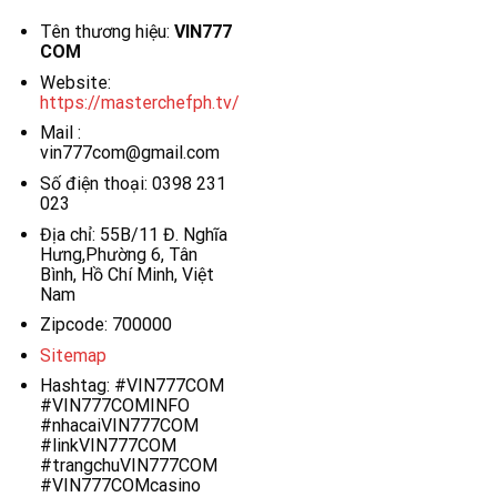
Tên thương hiệu:
VIN777
COM
Website:
https://masterchefph.tv/
Mail :
vin777com@gmail.com
Số điện thoại: 0398 231
023
Địa chỉ: 55B/11 Đ. Nghĩa
Hưng,Phường 6, Tân
Bình, Hồ Chí Minh, Việt
Nam
Zipcode: 700000
Sitemap
Hashtag: #VIN777COM
#VIN777COMINFO
#nhacaiVIN777COM
#linkVIN777COM
#trangchuVIN777COM
#VIN777COMcasino