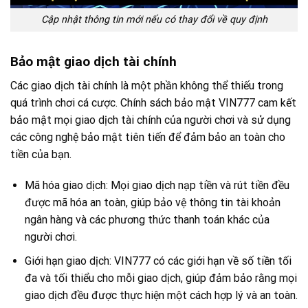
Cập nhật thông tin mới nếu có thay đổi về quy định
Bảo mật giao dịch tài chính
Các giao dịch tài chính là một phần không thể thiếu trong
quá trình chơi cá cược. Chính sách bảo mật VIN777 cam kết
bảo mật mọi giao dịch tài chính của người chơi và sử dụng
các công nghệ bảo mật tiên tiến để đảm bảo an toàn cho
tiền của bạn.
Mã hóa giao dịch: Mọi giao dịch nạp tiền và rút tiền đều
được mã hóa an toàn, giúp bảo vệ thông tin tài khoản
ngân hàng và các phương thức thanh toán khác của
người chơi.
Giới hạn giao dịch: VIN777 có các giới hạn về số tiền tối
đa và tối thiểu cho mỗi giao dịch, giúp đảm bảo rằng mọi
giao dịch đều được thực hiện một cách hợp lý và an toàn.