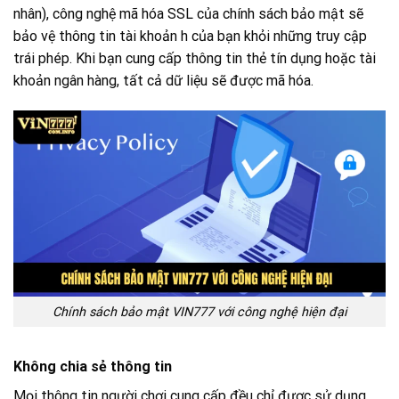
nhân), công nghệ mã hóa SSL của chính sách bảo mật sẽ
bảo vệ thông tin tài khoản h của bạn khỏi những truy cập
trái phép. Khi bạn cung cấp thông tin thẻ tín dụng hoặc tài
khoản ngân hàng, tất cả dữ liệu sẽ được mã hóa.
Chính sách bảo mật VIN777 với công nghệ hiện đại
Không chia sẻ thông tin
Mọi thông tin người chơi cung cấp đều chỉ được sử dụng