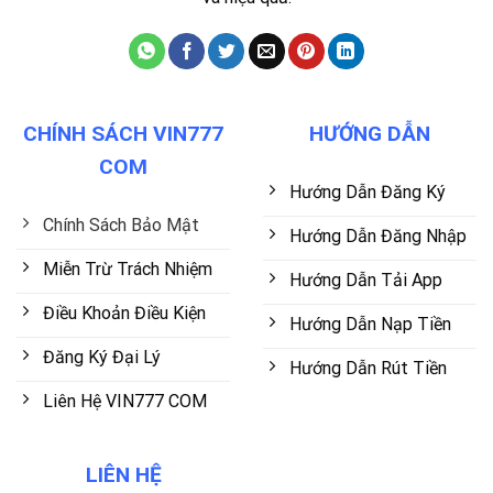
CHÍNH SÁCH VIN777
HƯỚNG DẪN
COM
Hướng Dẫn Đăng Ký
Chính Sách Bảo Mật
Hướng Dẫn Đăng Nhập
Miễn Trừ Trách Nhiệm
Hướng Dẫn Tải App
Điều Khoản Điều Kiện
Hướng Dẫn Nạp Tiền
Đăng Ký Đại Lý
Hướng Dẫn Rút Tiền
Liên Hệ VIN777 COM
LIÊN HỆ