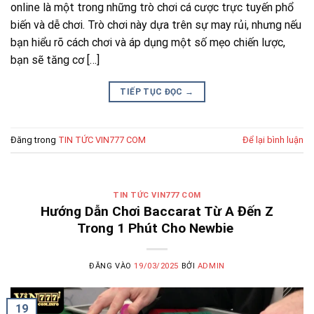
online là một trong những trò chơi cá cược trực tuyến phổ
biến và dễ chơi. Trò chơi này dựa trên sự may rủi, nhưng nếu
bạn hiểu rõ cách chơi và áp dụng một số mẹo chiến lược,
bạn sẽ tăng cơ […]
TIẾP TỤC ĐỌC
→
Đăng trong
TIN TỨC VIN777 COM
Để lại bình luận
TIN TỨC VIN777 COM
Hướng Dẫn Chơi Baccarat Từ A Đến Z
Trong 1 Phút Cho Newbie
ĐĂNG VÀO
19/03/2025
BỞI
ADMIN
19