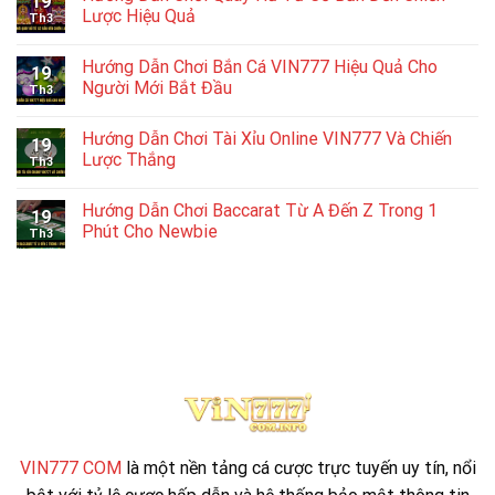
19
Lược Hiệu Quả
Th3
Hướng Dẫn Chơi Bắn Cá VIN777 Hiệu Quả Cho
19
Người Mới Bắt Đầu
Th3
Hướng Dẫn Chơi Tài Xỉu Online VIN777 Và Chiến
19
Lược Thắng
Th3
Hướng Dẫn Chơi Baccarat Từ A Đến Z Trong 1
19
Phút Cho Newbie
Th3
VIN777 COM
là một nền tảng cá cược trực tuyến uy tín, nổi