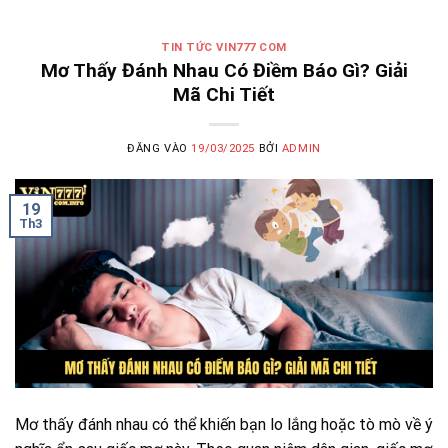
TIN TỨC VIN777 COM
Mơ Thấy Đánh Nhau Có Điềm Báo Gì? Giải
Mã Chi Tiết
ĐĂNG VÀO
19/03/2025
BỞI
ADMIN
19
Th3
Mơ thấy đánh nhau có thể khiến bạn lo lắng hoặc tò mò về ý