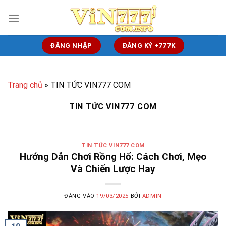
Bỏ
qua
nội
dung
ĐĂNG NHẬP
ĐĂNG KÝ +777K
Trang chủ
»
TIN TỨC VIN777 COM
TIN TỨC VIN777 COM
TIN TỨC VIN777 COM
Hướng Dẫn Chơi Rồng Hổ: Cách Chơi, Mẹo
Và Chiến Lược Hay
ĐĂNG VÀO
19/03/2025
BỞI
ADMIN