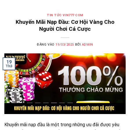
TIN TỨC VIN777 COM
Khuyến Mãi Nạp Đầu: Cơ Hội Vàng Cho
Người Chơi Cá Cược
ĐĂNG VÀO
19/03/2025
BỞI
ADMIN
19
Th3
Khuyến mãi nạp đầu là một trong những ưu đãi được yêu