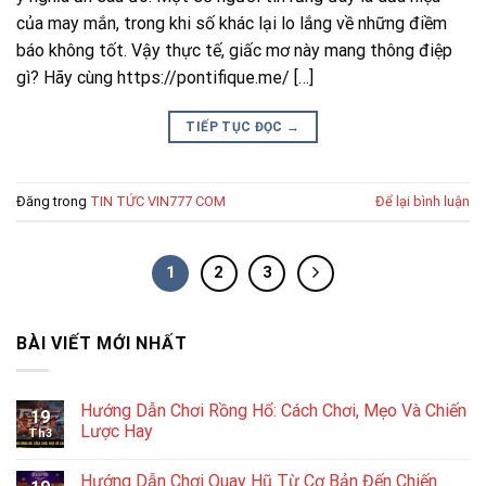
của may mắn, trong khi số khác lại lo lắng về những điềm
báo không tốt. Vậy thực tế, giấc mơ này mang thông điệp
gì? Hãy cùng https://pontifique.me/ […]
TIẾP TỤC ĐỌC
→
Đăng trong
TIN TỨC VIN777 COM
Để lại bình luận
1
2
3
BÀI VIẾT MỚI NHẤT
Hướng Dẫn Chơi Rồng Hổ: Cách Chơi, Mẹo Và Chiến
19
Lược Hay
Th3
Hướng Dẫn Chơi Quay Hũ Từ Cơ Bản Đến Chiến