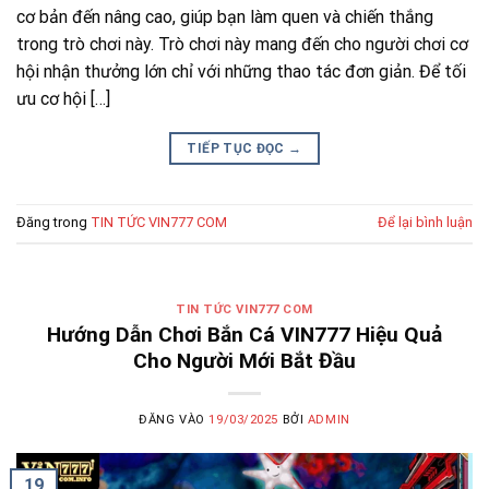
cơ bản đến nâng cao, giúp bạn làm quen và chiến thắng
trong trò chơi này. Trò chơi này mang đến cho người chơi cơ
hội nhận thưởng lớn chỉ với những thao tác đơn giản. Để tối
ưu cơ hội […]
TIẾP TỤC ĐỌC
→
Đăng trong
TIN TỨC VIN777 COM
Để lại bình luận
TIN TỨC VIN777 COM
Hướng Dẫn Chơi Bắn Cá VIN777 Hiệu Quả
Cho Người Mới Bắt Đầu
ĐĂNG VÀO
19/03/2025
BỞI
ADMIN
19