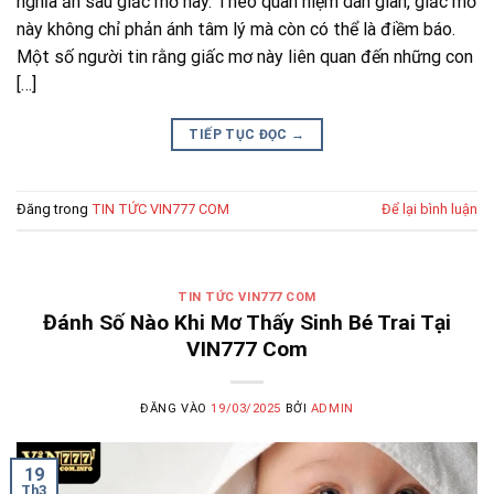
nghĩa ẩn sau giấc mơ này. Theo quan niệm dân gian, giấc mơ
này không chỉ phản ánh tâm lý mà còn có thể là điềm báo.
Một số người tin rằng giấc mơ này liên quan đến những con
[…]
TIẾP TỤC ĐỌC
→
Đăng trong
TIN TỨC VIN777 COM
Để lại bình luận
TIN TỨC VIN777 COM
Đánh Số Nào Khi Mơ Thấy Sinh Bé Trai Tại
VIN777 Com
ĐĂNG VÀO
19/03/2025
BỞI
ADMIN
19
Th3