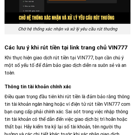
Chờ hệ thống xác nhận và xử lý yêu cầu rút thưởng
Các lưu ý khi rút tiền tại link trang chủ VIN777
Khi thực hiện giao dịch rút tiền tại VIN777, bạn cần chú ý
một số yếu tố để đảm bảo giao dịch diễn ra suôn sẻ và an
toàn.
Thông tin tài khoản chính xác
Điều quan trọng đầu tiên khi rút tiền là đảm bảo rằng thông
tin tài khoản ngân hàng hoặc ví điện tử rút tiền VIN777 com
bạn cung cấp phải chính xác. Sai sót trong việc nhập thông
tin tài khoản có thể dẫn đến việc giao dịch bị trì hoãn hoặc
thất bại. Hãy kiểm tra kỹ lại số tài khoản, tên người thụ
hưởng và các chi tiết khác trước khi xác nhận giao dịch.