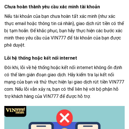
Chưa hoàn thành yêu cầu xác minh tài khoản
Nếu tài khoản của bạn chưa hoàn tất xác minh (như xác
thực email hoặc thông tin cá nhân), giao dịch rút tiền có thể
bị tạm hoãn. Để khắc phục, bạn hãy thực hiện các bước xác
minh theo yêu cầu của VIN777 để tài khoản của bạn được
phê duyệt.
Lỗi hệ thống hoặc kết nối internet
Đôi khi, lỗi về hệ thống hoặc kết nối internet không ổn định
có thể làm gián đoạn giao dịch. Hãy kiểm tra lại kết nối
mạng của bạn và thử thực hiện lại giao dịch rút tiền VIN777
com. Nếu lỗi vẫn xảy ra, bạn có thể liên hệ với bộ phận hỗ
trợ khách hàng của VIN777 để được hỗ trợ.