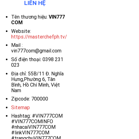
LIÊN HỆ
Tên thương hiệu:
VIN777
COM
Website:
https://masterchefph.tv/
Mail :
vin777com@gmail.com
Số điện thoại: 0398 231
023
Địa chỉ: 55B/11 Đ. Nghĩa
Hưng,Phường 6, Tân
Bình, Hồ Chí Minh, Việt
Nam
Zipcode: 700000
Sitemap
Hashtag: #VIN777COM
#VIN777COMINFO
#nhacaiVIN777COM
#linkVIN777COM
#trangchuVIN777COM