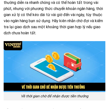
thường diễn ra nhanh chóng và có thể hoàn tất trong vài
phút, nhưng với phương thức chuyển khoản ngân hàng, thời
gian xử lý có thể kéo dài từ vài giờ đến vài ngày, tùy thuộc
vào ngân hàng bạn sử dụng. Hãy kiên nhẫn chờ đợi và kiểm
tra lại giao dịch sau một khoảng thời gian hợp lý nếu giao
dịch chưa hoàn tất.
Về thời gian chờ để nhận được tiền thưởng