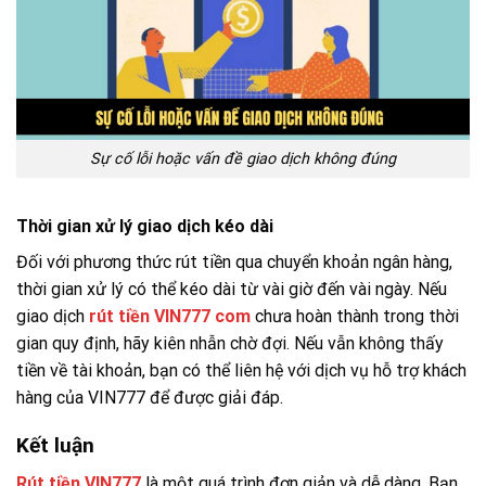
Sự cố lỗi hoặc vấn đề giao dịch không đúng
Thời gian xử lý giao dịch kéo dài
Đối với phương thức rút tiền qua chuyển khoản ngân hàng,
thời gian xử lý có thể kéo dài từ vài giờ đến vài ngày. Nếu
giao dịch
rút tiền VIN777 com
chưa hoàn thành trong thời
gian quy định, hãy kiên nhẫn chờ đợi. Nếu vẫn không thấy
tiền về tài khoản, bạn có thể liên hệ với dịch vụ hỗ trợ khách
hàng của VIN777 để được giải đáp.
Kết luận
Rút tiền VIN777
là một quá trình đơn giản và dễ dàng. Bạn