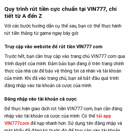
Quy trình rút tiền cực chuẩn tại VIN777, chi
tiết từ A đến Z
Với các bước hướng dẫn cụ thể sau, bạn có thể thực hành
rút tiền thắng từ game ngay bây giờ.
Truy cập vào website để rút tiền VIN777 com
Trước hết, bạn cần truy cập vào trang chủ VIN777 com qua
trình duyệt của mình. Đảm bảo bạn đang ở trên trang chính
thức của nhà cái để bảo vệ thông tin cá nhân và tài khoản
của mình. Khi đã vào trang chủ, bạn sẽ bắt đầu quá trình
đăng nhập vào tài khoản cá cược của mình.
Đăng nhập vào tài khoản cá cược
Để thực hiện giao dịch rút tiền VIN777 com, bạn cần đăng
nhập vào tài khoản cá cược của mình. Có thể
tải app
VIN777com
để nạp nhanh hơn. Sử dụng tên đăng nhập và
mật khẩu đã đăng ký trước đó để truy cập vào tài khoản