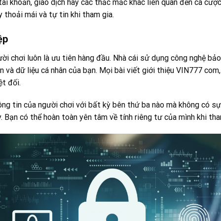
ề tài khoản, giao dịch hay các thắc mắc khác liên quan đến cá cư
 thoải mái và tự tin khi tham gia.
ệp
ời chơi luôn là ưu tiên hàng đầu. Nhà cái sử dụng công nghệ bả
 và dữ liệu cá nhân của bạn. Mọi bài viết giới thiệu VIN777 com, 
t đối.
ng tin của người chơi với bất kỳ bên thứ ba nào mà không có sự
. Bạn có thể hoàn toàn yên tâm về tính riêng tư của mình khi tha