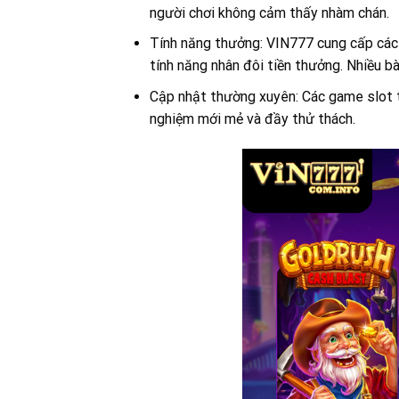
người chơi không cảm thấy nhàm chán.
Tính năng thưởng: VIN777 cung cấp các 
tính năng nhân đôi tiền thưởng. Nhiều b
Cập nhật thường xuyên: Các game slot t
nghiệm mới mẻ và đầy thử thách.