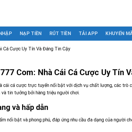
NHẬP
NẠP TIỀN
RÚT TIỀN
TẢI APP
KHUYẾN MÃ
ái Cá Cược Uy Tín Và Đáng Tin Cậy
N777 Com: Nhà Cái Cá Cược Uy Tín V
 cái cá cược trực tuyến nổi bật với dịch vụ chất lượng, các trò
h và tin tưởng bởi hàng triệu người chơi.
ạng và hấp dẫn
m nổi bật và phong phú, đáp ứng nhu cầu đa dạng của người ch