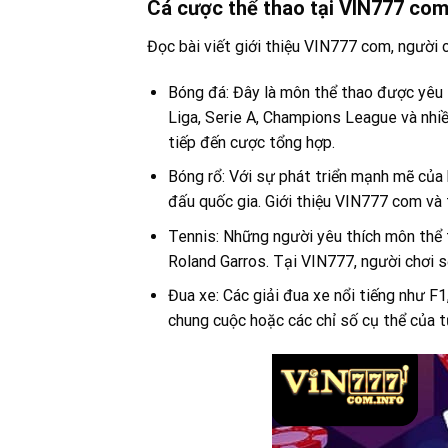
Cá cược thể thao tại VIN777 co
Đọc bài viết giới thiệu VIN777 com, người 
Bóng đá: Đây là môn thể thao được yêu t
Liga, Serie A, Champions League và nhiề
tiếp đến cược tổng hợp.
Bóng rổ: Với sự phát triển mạnh mẽ của
đấu quốc gia. Giới thiệu VIN777 com và 
Tennis: Những người yêu thích môn thể 
Roland Garros. Tại VIN777, người chơi s
Đua xe: Các giải đua xe nổi tiếng như 
chung cuộc hoặc các chỉ số cụ thể của t