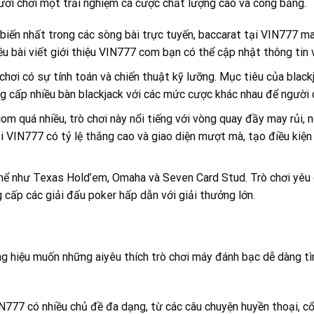
ười chơi một trải nghiệm cá cược chất lượng cao và công bằng.
biến nhất trong các sòng bài trực tuyến, baccarat tại VIN777 m
iều bài viết giới thiệu VIN777 com bạn có thể cập nhật thông tin
 chơi có sự tính toán và chiến thuật kỹ lưỡng. Mục tiêu của blac
 cấp nhiều bàn blackjack với các mức cược khác nhau để người c
om quá nhiều, trò chơi này nổi tiếng với vòng quay đầy may rủi, 
 VIN777 có tỷ lệ thắng cao và giao diện mượt mà, tạo điều kiện
thể như Texas Hold’em, Omaha và Seven Card Stud. Trò chơi yêu 
 cấp các giải đấu poker hấp dẫn với giải thưởng lớn.
ơng hiệu muốn những aiyêu thích trò chơi máy đánh bạc dễ dàng t
777 có nhiều chủ đề đa dạng, từ các câu chuyện huyền thoại, cổ 