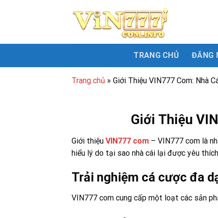
Bỏ
qua
nội
dung
TRANG CHỦ
ĐĂNG 
Trang chủ
»
Giới Thiệu VIN777 Com: Nhà C
Giới Thiệu VI
Giới thiệu
VIN777 com
– VIN777 com là nhà
hiểu lý do tại sao nhà cái lại được yêu thíc
Trải nghiệm cá cược đa d
VIN777 com cung cấp một loạt các sản phẩ