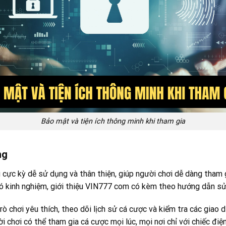
Bảo mật và tiện ích thông minh khi tham gia
ng
cực kỳ dễ sử dụng và thân thiện, giúp người chơi dễ dàng tham 
có kinh nghiệm, giới thiệu VIN777 com có kèm theo hướng dẫn s
 chơi yêu thích, theo dõi lịch sử cá cược và kiểm tra các giao dị
i chơi có thể tham gia cá cược mọi lúc, mọi nơi chỉ với chiếc điệ