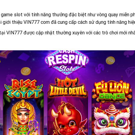
game slot với tính năng thưởng đặc biệt như vòng quay miễn phí,
ài giới thiệu VIN777 com đã cung cấp cách sử dụng tính năng hiệ
ại VIN777 được cập nhật thường xuyên với các trò chơi mới nhấ