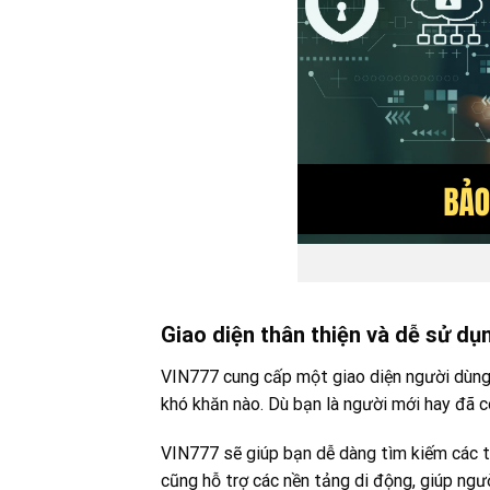
Giao diện thân thiện và dễ sử dụ
VIN777 cung cấp một giao diện người dùng 
khó khăn nào. Dù bạn là người mới hay đã 
VIN777 sẽ giúp bạn dễ dàng tìm kiếm các trò
cũng hỗ trợ các nền tảng di động, giúp ngườ