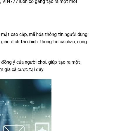
ợc, VIN777 luôn cố gắng tạo ra một môi
o mật cao cấp, mã hóa thông tin người dùng
giao dịch tài chính, thông tin cá nhân, cũng
 đồng ý của người chơi, giúp tạo ra một
m gia cá cược tại đây.