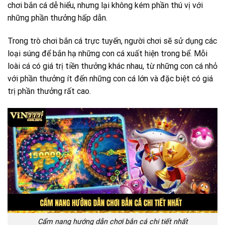
chơi bắn cá dễ hiểu, nhưng lại không kém phần thú vị với
những phần thưởng hấp dẫn.
Trong trò chơi bắn cá trực tuyến, người chơi sẽ sử dụng các
loại súng để bắn hạ những con cá xuất hiện trong bể. Mỗi
loài cá có giá trị tiền thưởng khác nhau, từ những con cá nhỏ
với phần thưởng ít đến những con cá lớn và đặc biệt có giá
trị phần thưởng rất cao.
Cẩm nang hướng dẫn chơi bắn cá chi tiết nhất