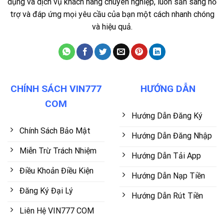
dụng và dịch vụ khách hàng chuyên nghiệp, luôn sẵn sàng hỗ
trợ và đáp ứng mọi yêu cầu của bạn một cách nhanh chóng
và hiệu quả.
CHÍNH SÁCH VIN777
HƯỚNG DẪN
COM
Hướng Dẫn Đăng Ký
Chính Sách Bảo Mật
Hướng Dẫn Đăng Nhập
Miễn Trừ Trách Nhiệm
Hướng Dẫn Tải App
Điều Khoản Điều Kiện
Hướng Dẫn Nạp Tiền
Đăng Ký Đại Lý
Hướng Dẫn Rút Tiền
Liên Hệ VIN777 COM