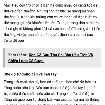
Mục tiêu của trò chơi là bắn hạ càng nhiều cá càng tốt để
thu về phần thưởng. Những con cá nhỏ sẽ mang lại phần
thưởng ít, trong khi những con cá lớn hoặc cá đặc biệt có
thể mang lại một khoản tiền lớn. Trong hướng dẫn chơi bắn
cá có ghi rõ không phải tất cả các con cá đều có giá trị tiền
thưởng, vì vậy bạn cần phải quyết định xem con cá nào
đáng để bắn.
Xem thêm:
Kèo Có Cầu Thủ Ghi Bàn Đầu Tiên Và
Chiến Lược Cá Cược
Chế độ tự động bắn và bắn tay
Trong trò chơi bắn cá, bạn có thể lựa chọn chế độ bắn tự
động hoặc bắn tay. Nếu bạn chọn chế độ bắn tay, bạn sẽ
trực tiếp điều khiển việc bắn cá. Trong khi đó, chế độ tự
động sẽ giúp bạn tự động bắn vào các con cá mà hệ thống