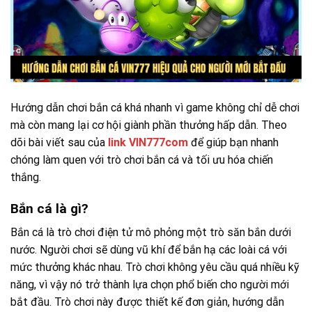
Hướng dẫn chơi bắn cá khá nhanh vì game không chỉ dễ chơi
mà còn mang lại cơ hội giành phần thưởng hấp dẫn. Theo
dõi bài viết sau của
link VIN777com
để giúp bạn nhanh
chóng làm quen với trò chơi bắn cá và tối ưu hóa chiến
thắng.
Bắn cá là gì?
Bắn cá là trò chơi điện tử mô phỏng một trò săn bắn dưới
nước. Người chơi sẽ dùng vũ khí để bắn hạ các loài cá với
mức thưởng khác nhau. Trò chơi không yêu cầu quá nhiều kỹ
năng, vì vậy nó trở thành lựa chọn phổ biến cho người mới
bắt đầu. Trò chơi này được thiết kế đơn giản, hướng dẫn