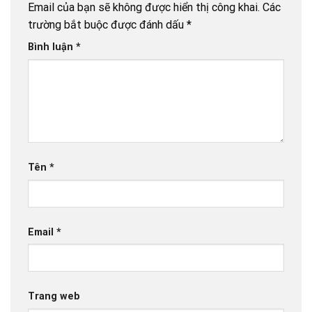
Email của bạn sẽ không được hiển thị công khai.
Các
trường bắt buộc được đánh dấu
*
Bình luận
*
Tên
*
Email
*
Trang web