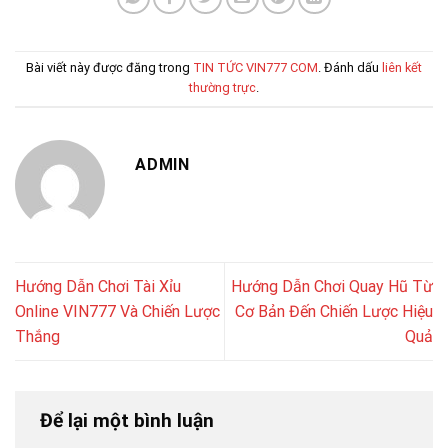
Bài viết này được đăng trong
TIN TỨC VIN777 COM
. Đánh dấu
liên kết
thường trực
.
ADMIN
Hướng Dẫn Chơi Tài Xỉu
Hướng Dẫn Chơi Quay Hũ Từ
Online VIN777 Và Chiến Lược
Cơ Bản Đến Chiến Lược Hiệu
Thắng
Quả
Để lại một bình luận