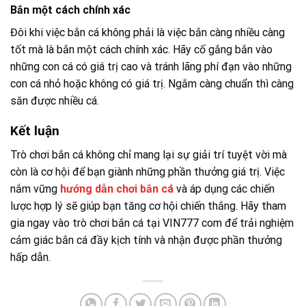
Bắn một cách chính xác
Đôi khi việc bắn cá không phải là việc bắn càng nhiều càng
tốt mà là bắn một cách chính xác. Hãy cố gắng bắn vào
những con cá có giá trị cao và tránh lãng phí đạn vào những
con cá nhỏ hoặc không có giá trị. Ngắm càng chuẩn thì càng
săn được nhiều cá.
Kết luận
Trò chơi bắn cá không chỉ mang lại sự giải trí tuyệt vời mà
còn là cơ hội để bạn giành những phần thưởng giá trị. Việc
nắm vững
hướng dẫn chơi bắn cá
và áp dụng các chiến
lược hợp lý sẽ giúp bạn tăng cơ hội chiến thắng. Hãy tham
gia ngay vào trò chơi bắn cá tại VIN777 com để trải nghiệm
cảm giác bắn cá đầy kịch tính và nhận được phần thưởng
hấp dẫn.