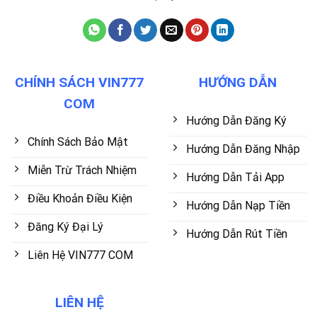
CHÍNH SÁCH VIN777
HƯỚNG DẪN
COM
Hướng Dẫn Đăng Ký
Chính Sách Bảo Mật
Hướng Dẫn Đăng Nhập
Miễn Trừ Trách Nhiệm
Hướng Dẫn Tải App
Điều Khoản Điều Kiện
Hướng Dẫn Nạp Tiền
Đăng Ký Đại Lý
Hướng Dẫn Rút Tiền
Liên Hệ VIN777 COM
LIÊN HỆ