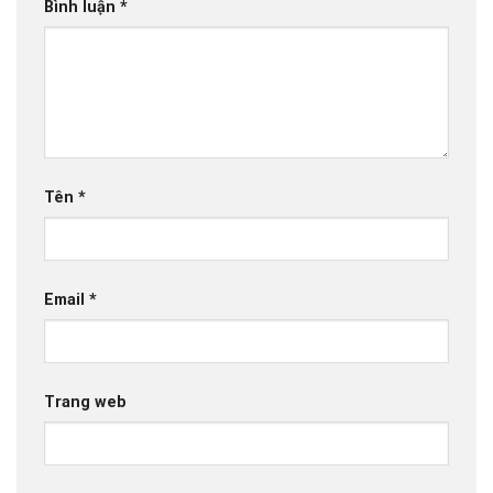
Bình luận
*
Tên
*
Email
*
Trang web