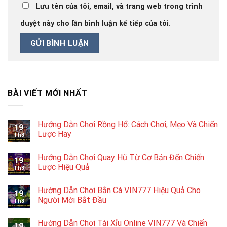
Lưu tên của tôi, email, và trang web trong trình
duyệt này cho lần bình luận kế tiếp của tôi.
BÀI VIẾT MỚI NHẤT
Hướng Dẫn Chơi Rồng Hổ: Cách Chơi, Mẹo Và Chiến
19
Lược Hay
Th3
Hướng Dẫn Chơi Quay Hũ Từ Cơ Bản Đến Chiến
19
Lược Hiệu Quả
Th3
Hướng Dẫn Chơi Bắn Cá VIN777 Hiệu Quả Cho
19
Người Mới Bắt Đầu
Th3
Hướng Dẫn Chơi Tài Xỉu Online VIN777 Và Chiến
19