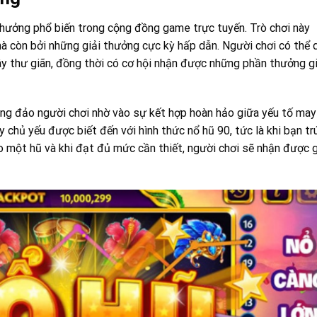
thưởng phổ biến trong cộng đồng game trực tuyến. Trò chơi này
mà còn bởi những giải thưởng cực kỳ hấp dẫn. Người chơi có thể 
y thư giãn, đồng thời có cơ hội nhận được những phần thưởng g
g đảo người chơi nhờ vào sự kết hợp hoàn hảo giữa yếu tố may 
ày chủ yếu được biết đến với hình thức nổ hũ 90, tức là khi bạn tr
một hũ và khi đạt đủ mức cần thiết, người chơi sẽ nhận được g