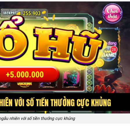
ngẫu nhiên với số tiền thưởng cực khủng