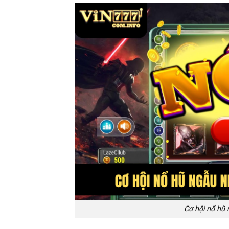
Cơ hội nổ hũ 