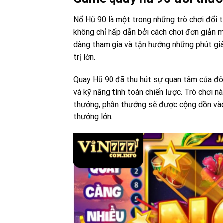
Nổ Hũ 90 là một trong những trò chơi đổi 
không chỉ hấp dẫn bởi cách chơi đơn giản 
dàng tham gia và tận hưởng những phút giâ
trị lớn.
Quay Hũ 90 đã thu hút sự quan tâm của đôn
và kỹ năng tính toán chiến lược. Trò chơi n
thưởng, phần thưởng sẽ được cộng dồn vào 
thưởng lớn.