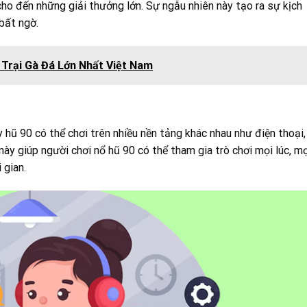
cho đến những giải thưởng lớn. Sự ngẫu nhiên này tạo ra sự kịch
 bất ngờ.
Trại Gà Đá Lớn Nhất Việt Nam
 hũ 90 có thể chơi trên nhiều nền tảng khác nhau như điện thoại,
ày giúp người chơi nổ hũ 90 có thể tham gia trò chơi mọi lúc, mọ
 gian.