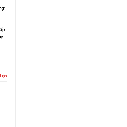
ng”
g
hấp
ây
 luận