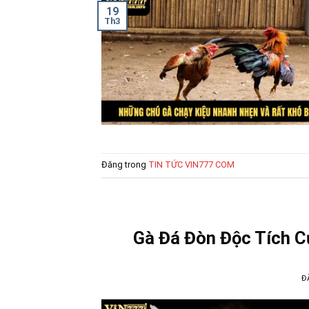
19
Th3
Đăng trong
TIN TỨC VIN777 COM
Gà Đá Đòn Độc Tích C
Đ