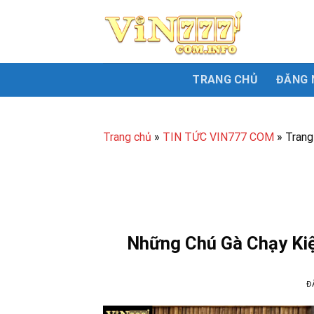
Bỏ
qua
nội
dung
TRANG CHỦ
ĐĂNG 
Trang chủ
»
TIN TỨC VIN777 COM
»
Trang
Những Chú Gà Chạy Kiệ
Đ