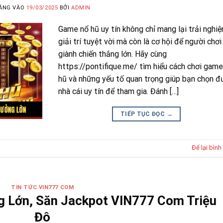
ĂNG VÀO
19/03/2025
BỞI
ADMIN
Game nổ hũ uy tín không chỉ mang lại trải nghi
giải trí tuyệt vời mà còn là cơ hội để người chơi
giành chiến thắng lớn. Hãy cùng
https://pontifique.me/ tìm hiểu cách chơi game
hũ và những yếu tố quan trọng giúp bạn chọn 
nhà cái uy tín để tham gia. Đánh […]
TIẾP TỤC ĐỌC
→
Để lại bình
TIN TỨC VIN777 COM
g Lớn, Săn Jackpot VIN777 Com Triệu
Đô