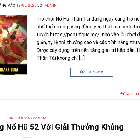
ĂNG VÀO
19/03/2025
BỞI
ADMIN
Trò chơi Nổ Hũ Thần Tài đang ngày càng trở nê
phổ biến trong cộng đồng yêu thích cá cược tr
tuyến https://pontifique.me/ nhờ vào lối chơi 
giản, tỷ lệ trả thưởng cao và các tính năng thú v
Được xây dựng trên nền tảng giải trí hấp dẫn, 
Thần Tài không chỉ […]
TIẾP TỤC ĐỌC
→
Để lại bình
TIN TỨC VIN777 COM
g Nổ Hũ 52 Với Giải Thưởng Khủng