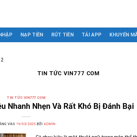
NHẬP
NẠP TIỀN
RÚT TIỀN
TẢI APP
KHUYẾN MÃ
 2
TIN TỨC VIN777 COM
TIN TỨC VIN777 COM
u Nhanh Nhẹn Và Rất Khó Bị Đánh Bại
ĂNG VÀO
19/03/2025
BỞI
ADMIN