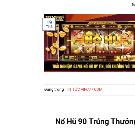
Đ
19
Th3
Đăng trong
TIN TỨC VIN777 COM
Nổ Hũ 90 Trúng Thưởn