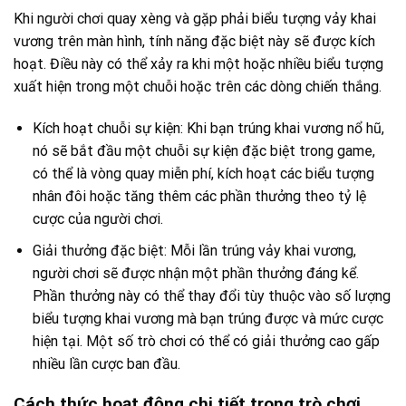
Khi người chơi quay xèng và gặp phải biểu tượng vảy khai
vương trên màn hình, tính năng đặc biệt này sẽ được kích
hoạt. Điều này có thể xảy ra khi một hoặc nhiều biểu tượng
xuất hiện trong một chuỗi hoặc trên các dòng chiến thắng.
Kích hoạt chuỗi sự kiện: Khi bạn trúng khai vương nổ hũ,
nó sẽ bắt đầu một chuỗi sự kiện đặc biệt trong game,
có thể là vòng quay miễn phí, kích hoạt các biểu tượng
nhân đôi hoặc tăng thêm các phần thưởng theo tỷ lệ
cược của người chơi.
Giải thưởng đặc biệt: Mỗi lần trúng vảy khai vương,
người chơi sẽ được nhận một phần thưởng đáng kể.
Phần thưởng này có thể thay đổi tùy thuộc vào số lượng
biểu tượng khai vương mà bạn trúng được và mức cược
hiện tại. Một số trò chơi có thể có giải thưởng cao gấp
nhiều lần cược ban đầu.
Cách thức hoạt động chi tiết trong trò chơi