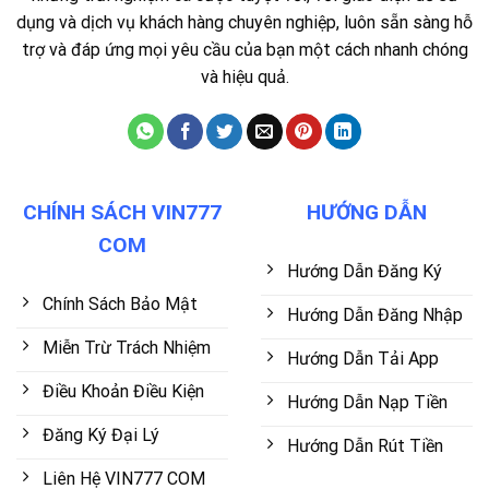
dụng và dịch vụ khách hàng chuyên nghiệp, luôn sẵn sàng hỗ
trợ và đáp ứng mọi yêu cầu của bạn một cách nhanh chóng
và hiệu quả.
CHÍNH SÁCH VIN777
HƯỚNG DẪN
COM
Hướng Dẫn Đăng Ký
Chính Sách Bảo Mật
Hướng Dẫn Đăng Nhập
Miễn Trừ Trách Nhiệm
Hướng Dẫn Tải App
Điều Khoản Điều Kiện
Hướng Dẫn Nạp Tiền
Đăng Ký Đại Lý
Hướng Dẫn Rút Tiền
Liên Hệ VIN777 COM