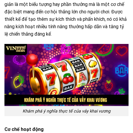
giản là một biểu tượng hay phần thưởng mà là một cơ chế
đặc biệt mang đến cơ hội thắng lớn cho người chơi. Được
thiết kế để tạo thêm sự kích thích và phấn khích, nó có khả
năng kích hoạt nhiều tính năng thưởng hấp dẫn và tăng tỷ
lệ chiến thắng đáng kể.
Khám phá ý nghĩa thực tế của vảy khai vương
Cơ chế hoạt động