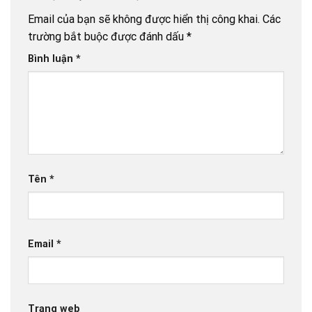
Email của bạn sẽ không được hiển thị công khai.
Các
trường bắt buộc được đánh dấu
*
Bình luận
*
Tên
*
Email
*
Trang web