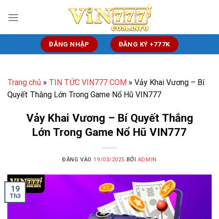
Bỏ
qua
nội
dung
ĐĂNG NHẬP
ĐĂNG KÝ +777K
Trang chủ
»
TIN TỨC VIN777 COM
»
Vảy Khai Vương – Bí
Quyết Thắng Lớn Trong Game Nổ Hũ VIN777
Vảy Khai Vương – Bí Quyết Thắng
Lớn Trong Game Nổ Hũ VIN777
ĐĂNG VÀO
19/03/2025
BỞI
ADMIN
19
Th3