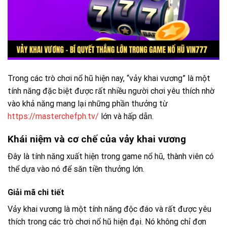
Trong các trò chơi nổ hũ hiện nay, “vảy khai vương” là một
tính năng đặc biệt được rất nhiều người chơi yêu thích nhờ
vào khả năng mang lại những phần thưởng từ
https://masterchefph.tv/
lớn và hấp dẫn.
Khái niệm và cơ chế của vảy khai vương
Đây là tính năng xuất hiện trong game nổ hũ, thành viên có
thể dựa vào nó để săn tiền thưởng lớn.
Giải mã chi tiết
Vảy khai vương là một tính năng độc đáo và rất được yêu
thích trong các trò chơi nổ hũ hiện đại. Nó không chỉ đơn