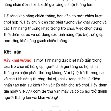
năng nhân đôi, nhân ba để gia tăng cơ hội thắng lớn.
Để tăng khả năng chiến thắng, bạn cần có một chiến lược
chơi hợp lý. Hãy chú ý đến các biểu tượng vảy khai vương và
các tính năng thưởng khác trong trò chơi. Việc chọn đúng
thời điểm cược và sử dụng các tính năng đặc biệt sẽ giúp
bạn tăng khả năng giành chiến thắng.
Kết luận
Vảy khai vương
là một tính năng đặc biệt hấp dẫn trong
các trò chơi nổ hũ, giúp người chơi gia tăng cơ hội chiến
thắng và nhận phần thưởng khủng. Với tỷ lệ trả thưởng cao
và các tính năng thưởng thú vị, khai vương chính là điểm
nhấn tạo nên sự kịch tính và hấp dẫn cho trò chơi. Hãy tham
gia ngay VIN777 com để thử vận may và có cơ hội trở thành
người thắng lớn với khai vương!