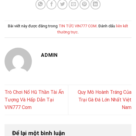
Bài viết này được đăng trong
TIN TỨC VIN777 COM
. Đánh dấu
liên kết
thường trực
.
ADMIN
Trò Chơi Nổ Hũ Thần Tài Ấn
Quy Mô Hoành Tráng Của
Tượng Và Hấp Dẫn Tại
Trại Gà Đá Lớn Nhất Việt
VIN777 Com
Nam
Để lại một bình luận