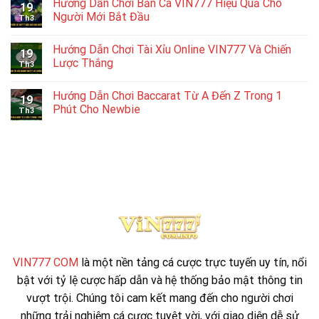
Hướng Dẫn Chơi Bắn Cá VIN777 Hiệu Quả Cho
19
Người Mới Bắt Đầu
Th3
Hướng Dẫn Chơi Tài Xỉu Online VIN777 Và Chiến
19
Lược Thắng
Th3
Hướng Dẫn Chơi Baccarat Từ A Đến Z Trong 1
19
Phút Cho Newbie
Th3
VIN777 COM
là một nền tảng cá cược trực tuyến uy tín, nổi
bật với tỷ lệ cược hấp dẫn và hệ thống bảo mật thông tin
vượt trội. Chúng tôi cam kết mang đến cho người chơi
những trải nghiệm cá cược tuyệt vời, với giao diện dễ sử